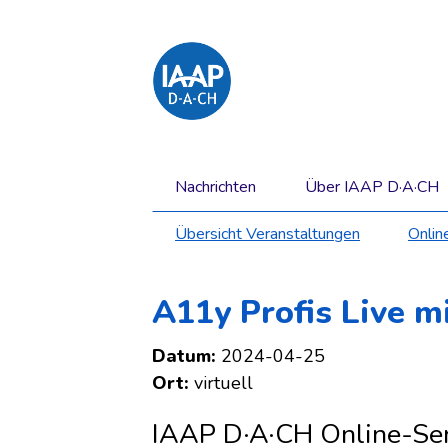
Direkt
zum
Inhalt
springen
Hauptnavigation
Navigation
Nachrichten
Über IAAP D·A·CH
überspringen
Untermenü
Übersicht Veranstaltungen
Onlin
Navigation
überspringen
A11y Profis Live m
Datum:
2024-04-25
Ort:
virtuell
IAAP D·A·CH Online-Se