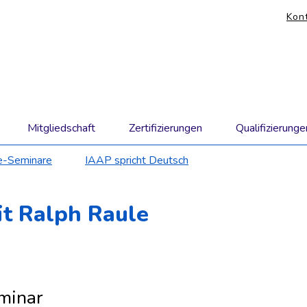
KO
Kon
Nav
übe
Mitgliedschaft
Zertifizierungen
Qualifizierunge
e-Seminare
IAAP spricht Deutsch
it Ralph Raule
minar