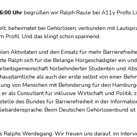
16:00 Uhr
begrüßen wir Ralph Raule bei A11y Profis Li
lt, beheimatet bei Gehörlosen, verbunden mit Lautsp
em Profil. Und das klingt schon spannend.
ielen Aktivitäten und den Einsatz für mehr Barrierefreih
te Ralph sich für die Belange Hörgeschädigter ein un
arbeitsgemeinschaft hörbehinderter Studenten und Abs
hauptamtliche als auch der erste selbst von einer Beh
ellung von Menschen mit Behinderung für den Hamburger
 er als Consultant für inklusive Wirtschaft und Politik
elle des Bundes für Barrierefreiheit in der Information
r Gebärdensprache. Beim Deutschen Gehörlosenbund ist e
us Ralphs Werdegang. Wir freuen uns darauf, im Interv