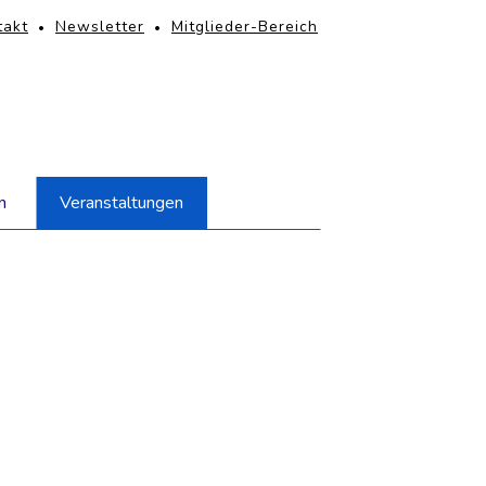
PFNAVIGATION
takt
Newsletter
Mitglieder-Bereich
igation
rspringen
n
Veranstaltungen