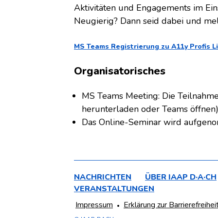
Aktivitäten und Engagements im Eins
Neugierig? Dann seid dabei und mel
MS Teams Registrierung zu A11y Profis L
Organisatorisches
MS Teams Meeting: Die Teilnahme 
herunterladen oder Teams öffnen)
Das Online-Seminar wird aufge
NAVIGATION
HAUPTMENÜ
NACHRICHTEN
ÜBER IAAP D·A·CH
ÜBERSPRINGEN
VERANSTALTUNGEN
DER
NAVIGATION
FOOTER
Impressum
Erklärung zur Barrierefreihei
FUSSZEILE
ÜBERSPRINGEN