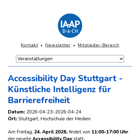
Direkt
zum
Inhalt
springen
KOPFNAVIGATION
Kontakt
Newsletter
Mitglieder-Bereich
Navigation
überspringen
Navigation
Hauptmenü-
überspringen
Mobile
Accessibility Day Stuttgart -
Künstliche Intelligenz für
Barrierefreiheit
Datum:
2026-04-23–2026-04-24
Ort:
Stuttgart, Hochschule der Medien
Am Freitag,
24. April 2026,
findet von
11:00-17:00 Uhr
der neunte
Accessibility Day
statt
.